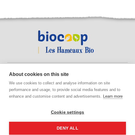
Suivez-nous !
About cookies on this site
We use cookies to collect and analyse information on site
performance and usage, to provide social media features and to
enhance and customise content and advertisements.
Learn more
Suivez-
Suivez-
nous
nous
sur
sur
Cookie settings
Facebook
Instagram
Copyright 2026 © Les Hameaux Bio - Tous droits réservés
Mentions légales
Plan du site
Hébergement écologique
Gestion des cookies
DENY ALL