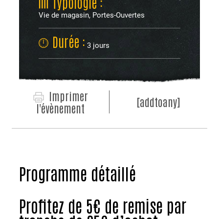
Typologie :
Vie de magasin, Portes-Ouvertes
Durée :
3 jours
Imprimer
[addtoany]
l'évènement
Programme détaillé
Profitez de 5€ de remise par