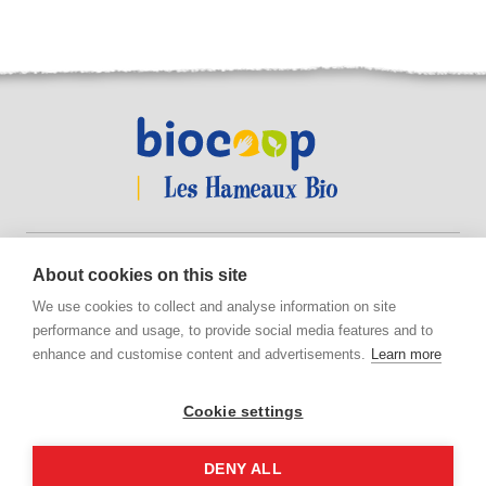
Suivez-nous !
About cookies on this site
We use cookies to collect and analyse information on site
performance and usage, to provide social media features and to
enhance and customise content and advertisements.
Learn more
Suivez-
Suivez-
nous
nous
sur
sur
Cookie settings
Facebook
Instagram
Copyright 2026 © Les Hameaux Bio - Tous droits réservés
Mentions légales
Plan du site
Hébergement écologique
Gestion des cookies
DENY ALL